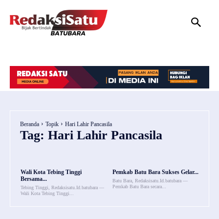
HOME
NASIONAL
INTERNASIONAL
DAERAH
HUKUM
P
Beranda
Topik
Hari Lahir Pancasila
Tag:
Hari Lahir Pancasila
Wali Kota Tebing Tinggi
Pemkab Batu Bara Sukses Gelar...
Bersama...
Batu Bara, Redaksisatu.Id.batubara —
Pemkab Batu Bara secara...
Tebing Tinggi, Redaksisatu.Id.batubara —
Wali Kota Tebing Tinggi...