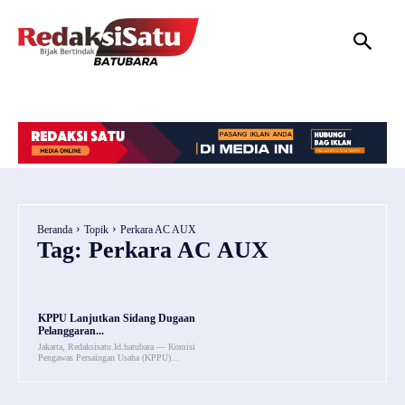
HOME
NASIONAL
INTERNASIONAL
DAERAH
HUKUM
P
Beranda
Topik
Perkara AC AUX
Tag:
Perkara AC AUX
KPPU Lanjutkan Sidang Dugaan
Pelanggaran...
Jakarta, Redaksisatu.Id.batubara — Komisi
Pengawas Persaingan Usaha (KPPU)...