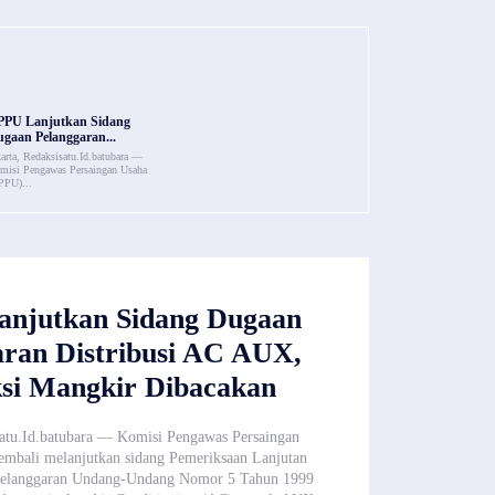
PPU Lanjutkan Sidang
gaan Pelanggaran...
karta, Redaksisatu.Id.batubara —
misi Pengawas Persaingan Usaha
PPU)...
njutkan Sidang Dugaan
aran Distribusi AC AUX,
si Mangkir Dibacakan
satu.Id.batubara — Komisi Pengawas Persaingan
mbali melanjutkan sidang Pemeriksaan Lanjutan
pelanggaran Undang-Undang Nomor 5 Tahun 1999