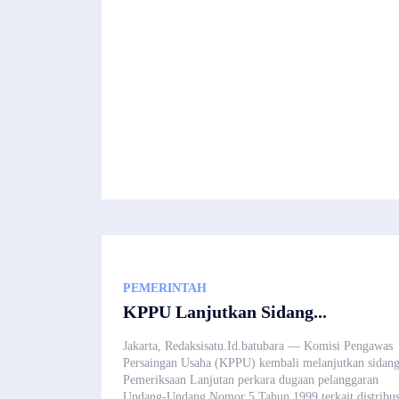
PEMERINTAH
KPPU Lanjutkan Sidang...
Jakarta, Redaksisatu.Id.batubara — Komisi Pengawas
Persaingan Usaha (KPPU) kembali melanjutkan sidan
Pemeriksaan Lanjutan perkara dugaan pelanggaran
Undang-Undang Nomor 5 Tahun 1999 terkait distribus