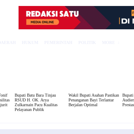
DAERAH
HUKUM
PEMERINTAH
POLITIK
MORE
onif
Bupati Batu Bara Tinjau
Wakil Bupati Asahan Pastikan
Bupati
ilitas
RSUD H. OK. Arya
Penanganan Bayi Terlantar
Audie
jurit
Zulkarnain Pacu Kualitas
Berjalan Optimal
Presta
Pelayanan Publik