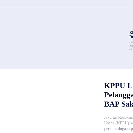
K
Du
Ja
Ko
(K
KPPU La
Pelangg
BAP Sak
Jakarta, Redaksi
Usaha (KPPU) ke
perkara dugaan 