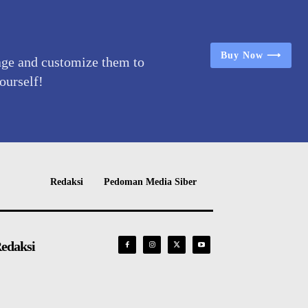
Buy Now ⟶
age and customize them to
yourself!
Redaksi
Pedoman Media Siber
edaksi