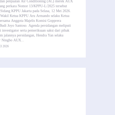
si dan penjualan Air Conditioning (AC) merek AUX
idang perkara Nomor 13/KPPU-L/2025 tersebut
 Sidang KPPU Jakarta pada Selasa, 12 Mei 2026.
 Wakil Ketua KPPU Aru Armando selaku Ketua
bersama Anggota Majelis Komisi Gopprera
Budi Joyo Santoso. Agenda persidangan meliputi
 investigator serta pemeriksaan saksi dari pihak
am jalannya persidangan, Hendra Yan selaku
r Ningbo AUX...
I 2026