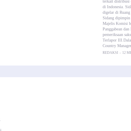
terkait distribu
di Indonesia. S
digelar di Ruang
Sidang dipimpin
Majelis Komisi 
Panggabean dan 
pemeriksaan saksi
Terlapor III.Dal
Country Manage
REDAKSI
-
12 ME
g
i