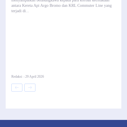
menyampaikan belasungkawa kepada para korban kecelakaan
antara Kereta Api Argo Bromo dan KRL Commuter Line yang
terjadi di...
Redaksi
-
29 April 2026