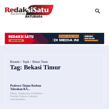
HOME
NASIONAL
INTERNASIONAL
DAERAH
HUKUM
P
Beranda
Topik
Bekasi Timur
Tag:
Bekasi Timur
Prabowo Tinjau Korban
Tabrakan KA...
Bekasi, Redaksisatu.id Batubara —
Presiden Prabowo Subianto
menyampaikan...