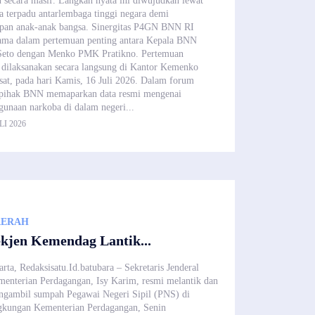
n secara masif. Langkah nyata ini diwujudkan lewat
ma terpadu antarlembaga tinggi negara demi
pan anak-anak bangsa. Sinergitas P4GN BNN RI
tama dalam pertemuan penting antara Kepala BNN
Seto dengan Menko PMK Pratikno. Pertemuan
ni dilaksanakan secara langsung di Kantor Kemenko
at, pada hari Kamis, 16 Juli 2026. Dalam forum
t, pihak BNN memaparkan data resmi mengenai
gunaan narkoba di dalam negeri...
LI 2026
AERAH
kjen Kemendag Lantik...
arta, Redaksisatu.Id.batubara – Sekretaris Jenderal
enterian Perdagangan, Isy Karim, resmi melantik dan
gambil sumpah Pegawai Negeri Sipil (PNS) di
gkungan Kementerian Perdagangan, Senin