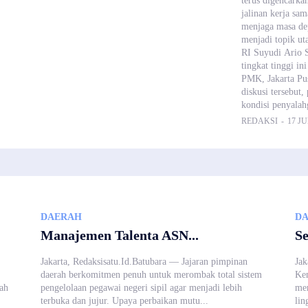
terus digencarka
jalinan kerja sa
menjaga masa de
menjadi topik u
RI Suyudi Ario 
tingkat tinggi i
PMK, Jakarta Pus
diskusi tersebu
kondisi penyalah
REDAKSI
-
17 JU
DAERAH
D
Manajemen Talenta ASN...
Se
Jakarta, Redaksisatu.Id.Batubara — Jajaran pimpinan
Jak
daerah berkomitmen penuh untuk merombak total sistem
Kem
kah
pengelolaan pegawai negeri sipil agar menjadi lebih
men
terbuka dan jujur. Upaya perbaikan mutu...
lin