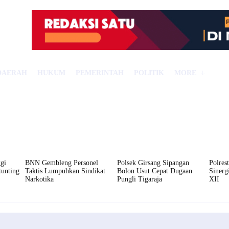
DAERAH
HUKUM
PEMERINTAH
POLITIK
MORE
gi
BNN Gembleng Personel
Polsek Girsang Sipangan
Polres
tunting
Taktis Lumpuhkan Sindikat
Bolon Usut Cepat Dugaan
Siner
Narkotika
Pungli Tigaraja
XII