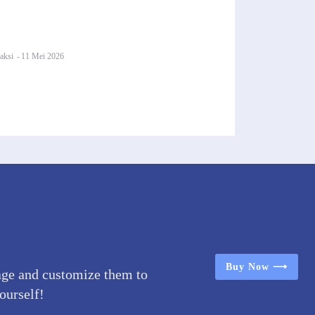
aksi
-
11 Mei 2026
Buy Now ⟶
age and customize them to
yourself!