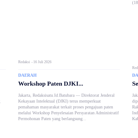
(18
Redaksi
-
16 Juli 2026
Red
DAERAH
D
Workshop Paten DJKI...
Se
Jakarta, Redaksisatu.Id.Batubara — Direktorat Jenderal
Jak
g
Kekayaan Intelektual (DJKI) terus memperkuat
dip
pemahaman masyarakat terkait proses pengajuan paten
Rak
melalui Workshop Penyelesaian Persyaratan Administratif
Ind
Permohonan Paten yang berlangsung...
Kab