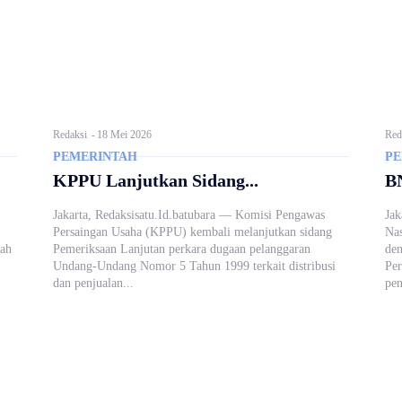
Redaksi
-
18 Mei 2026
Red
PEMERINTAH
PE
KPPU Lanjutkan Sidang...
B
Jakarta, Redaksisatu.Id.batubara — Komisi Pengawas
Jak
Persaingan Usaha (KPPU) kembali melanjutkan sidang
Nas
yah
Pemeriksaan Lanjutan perkara dugaan pelanggaran
den
Undang-Undang Nomor 5 Tahun 1999 terkait distribusi
Per
dan penjualan...
pen