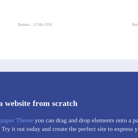
Redaksi
-
12 Mei 2026
Red
a website from scratch
paper Theme
you can drag and drop elements onto a p
 Try it out today and create the perfect site to express 