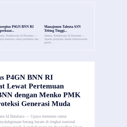
nergitas P4GN BNN RI
Manajemen Talenta ASN
perkuat...
Tebing Tinggi...
karta, Redaksisatu.Id.Batubara —
Jakarta, Redaksisatu.Id.Batubara —
aya memutus rantai peredaran dan...
Jajaran pimpinan daerah berkomitmen
penuh...
tas P4GN BNN RI
at Lewat Pertemuan
 BNN dengan Menko PMK
roteksi Generasi Muda
satu.Id.Batubara — Upaya memutus rantai
nyalahgunaan barang haram di tingkat nasional