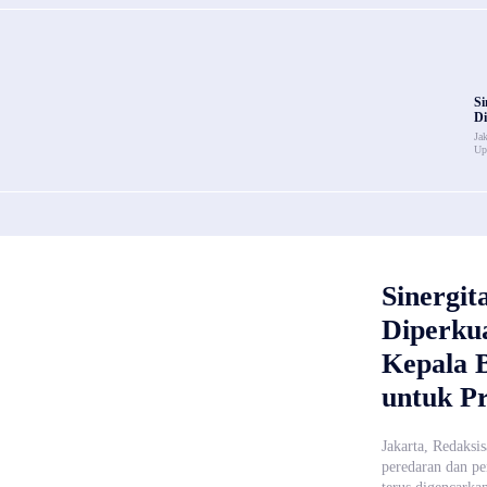
Si
Di
Ja
Up
Sinergi
Diperku
Kepala
untuk P
Jakarta, Redaksi
peredaran dan pe