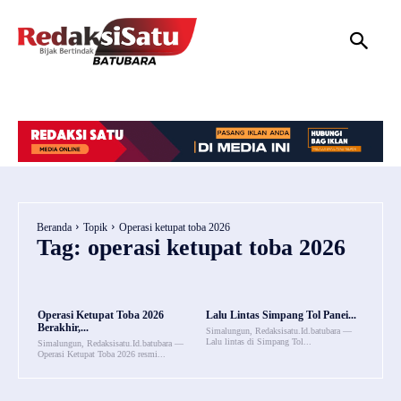
HOME
NASIONAL
INTERNASIONAL
DAERAH
HUKUM
P
Beranda
Topik
Operasi ketupat toba 2026
Tag:
operasi ketupat toba 2026
Operasi Ketupat Toba 2026
Lalu Lintas Simpang Tol Panei...
Berakhir,...
Simalungun, Redaksisatu.Id.batubara —
Lalu lintas di Simpang Tol...
Simalungun, Redaksisatu.Id.batubara —
Operasi Ketupat Toba 2026 resmi...