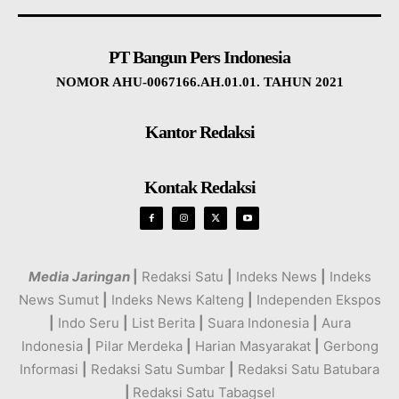
PT Bangun Pers Indonesia
NOMOR AHU-0067166.AH.01.01. TAHUN 2021
Kantor Redaksi
Kontak Redaksi
Media Jaringan
|
Redaksi Satu
|
Indeks News
|
Indeks
News Sumut
|
Indeks News Kalteng
|
Independen Ekspos
|
Indo Seru
|
List Berita
|
Suara Indonesia
|
Aura
Indonesia
|
Pilar Merdeka
|
Harian Masyarakat
|
Gerbong
Informasi
|
Redaksi Satu Sumbar
|
Redaksi Satu Batubara
|
Redaksi Satu Tabagsel