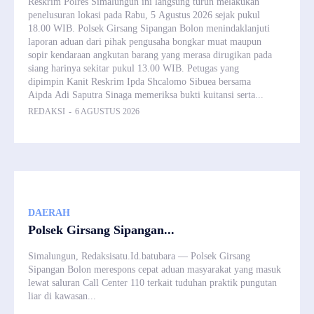
Reskrim Polres Simalungun ini langsung turun melakukan
penelusuran lokasi pada Rabu, 5 Agustus 2026 sejak pukul
18.00 WIB. Polsek Girsang Sipangan Bolon menindaklanjuti
laporan aduan dari pihak pengusaha bongkar muat maupun
sopir kendaraan angkutan barang yang merasa dirugikan pada
siang harinya sekitar pukul 13.00 WIB. Petugas yang
dipimpin Kanit Reskrim Ipda Shcalomo Sibuea bersama
Aipda Adi Saputra Sinaga memeriksa bukti kuitansi serta...
REDAKSI
-
6 AGUSTUS 2026
DAERAH
Polsek Girsang Sipangan...
Simalungun, Redaksisatu.Id.batubara — Polsek Girsang
Sipangan Bolon merespons cepat aduan masyarakat yang masuk
lewat saluran Call Center 110 terkait tuduhan praktik pungutan
liar di kawasan...