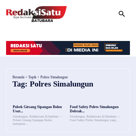
HOME
NASIONAL
INTERNASIONAL
DAERAH
HUKUM
P
Beranda
Topik
Polres Simalungun
Tag:
Polres Simalungun
Polsek Girsang Sipangan Bolon
Food Safety Polres Simalungun
Usut...
Dobrak...
Simalungun, Redaksisatu.Id.batubara —
Simalungun, Redaksisatu.Id.Batubara —
Polsek Girsang Sipangan Bolon
Food Safety Polres Simalungun yang...
merespons...