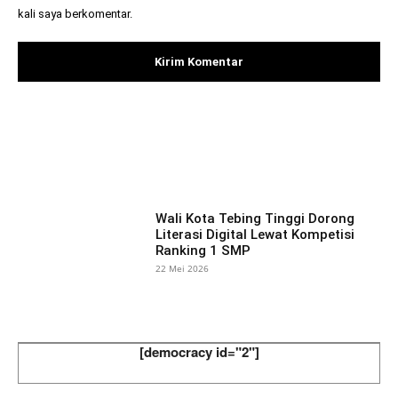
kali saya berkomentar.
Facebook
X
Pinterest
What
Wali Kota Tebing Tinggi Dorong
Literasi Digital Lewat Kompetisi
Ranking 1 SMP
22 Mei 2026
[democracy id="2"]