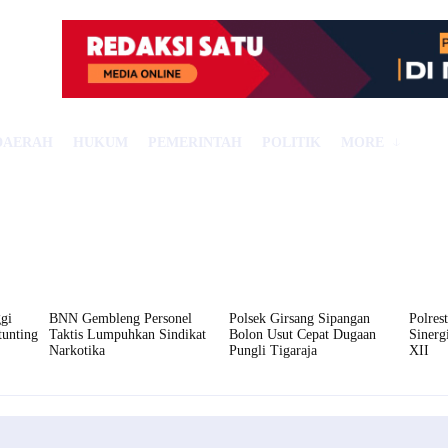
DAERAH
HUKUM
PEMERINTAH
POLITIK
MORE
gi
BNN Gembleng Personel
Polsek Girsang Sipangan
Polres
tunting
Taktis Lumpuhkan Sindikat
Bolon Usut Cepat Dugaan
Siner
Narkotika
Pungli Tigaraja
XII