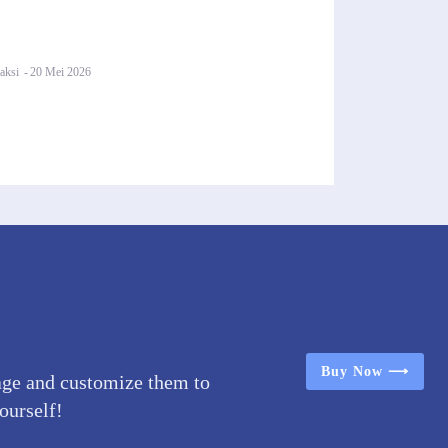
aksi
-
20 Mei 2026
Buy Now ⟶
age and customize them to
yourself!