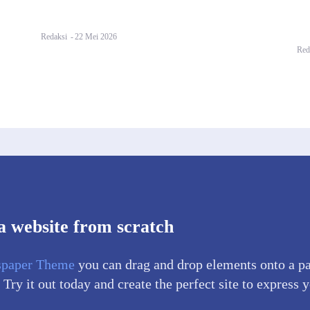
Redaksi
-
22 Mei 2026
Red
a website from scratch
paper Theme
you can drag and drop elements onto a p
 Try it out today and create the perfect site to express 