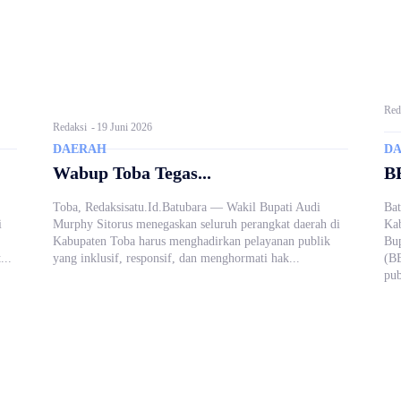
Red
Redaksi
-
19 Juni 2026
DAERAH
D
Wabup Toba Tegas...
B
Toba, Redaksisatu.Id.Batubara — Wakil Bupati Audi
Bat
i
Murphy Sitorus menegaskan seluruh perangkat daerah di
Kab
Kabupaten Toba harus menghadirkan pelayanan publik
Bup
...
yang inklusif, responsif, dan menghormati hak...
(B
pub