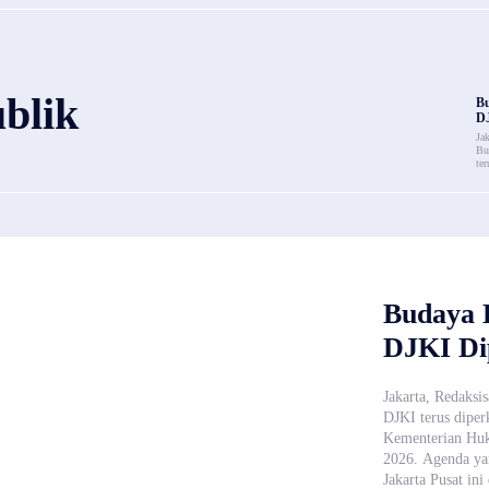
blik
B
DJ
Ja
Bu
ter
Budaya
DJKI Di
Jakarta, Redaks
DJKI terus diper
Kementerian Huk
2026. Agenda ya
Jakarta Pusat ini