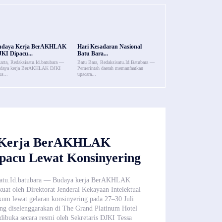
udaya Kerja BerAKHLAK
Hari Kesadaran Nasional
KI Dipacu...
Batu Bara...
karta, Redaksisatu.Id.batubara —
Batu Bara, Redaksisatu.Id.Batubara —
daya kerja BerAKHLAK DJKI
Pemerintah daerah memanfaatkan
us...
upacara...
 Kerja BerAKHLAK
pacu Lewat Konsinyering
isatu.Id.batubara — Budaya kerja BerAKHLAK
kuat oleh Direktorat Jenderal Kekayaan Intelektual
um lewat gelaran konsinyering pada 27–30 Juli
ng diselenggarakan di The Grand Platinum Hotel
 dibuka secara resmi oleh Sekretaris DJKI Tessa