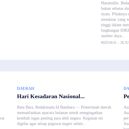
Harumdila. Bud
bukan sebatas sl
nyata. Pihaknya 
mendasar yang wa
tinggi dalam men
lingkungan DJKI 
sumber daya...
REDAKSI
-
28 JU
DAERAH
D
Hari Kesadaran Nasional...
Pe
Batu Bara, Redaksisatu.Id.Batubara — Pemerintah daerah
Asa
memanfaatkan upacara bulanan untuk mengingatkan
Asa
wat
kembali tugas penting para abdi negara. Kegiatan ini
per
digelar agar setiap pegawai negeri selalu...
As