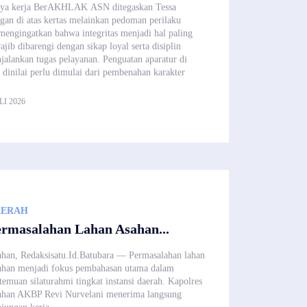
aya kerja BerAKHLAK ASN ditegaskan Tessa
ogan di atas kertas melainkan pedoman perilaku
mengingatkan bahwa integritas menjadi hal paling
jib dibarengi dengan sikap loyal serta disiplin
jalankan tugas pelayanan. Penguatan aparatur di
dinilai perlu dimulai dari pembenahan karakter
LI 2026
AERAH
rmasalahan Lahan Asahan...
han, Redaksisatu.Id.Batubara — Permasalahan lahan
han menjadi fokus pembahasan utama dalam
temuan silaturahmi tingkat instansi daerah. Kapolres
ahan AKBP Revi Nurvelani menerima langsung