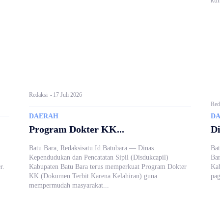
kun
Redaksi
-
17 Juli 2026
Red
DAERAH
D
Program Dokter KK...
Di
Batu Bara, Redaksisatu.Id.Batubara — Dinas
Bat
Kependudukan dan Pencatatan Sipil (Disdukcapil)
Bar
r.
Kabupaten Batu Bara terus memperkuat Program Dokter
Kab
KK (Dokumen Terbit Karena Kelahiran) guna
pag
mempermudah masyarakat...