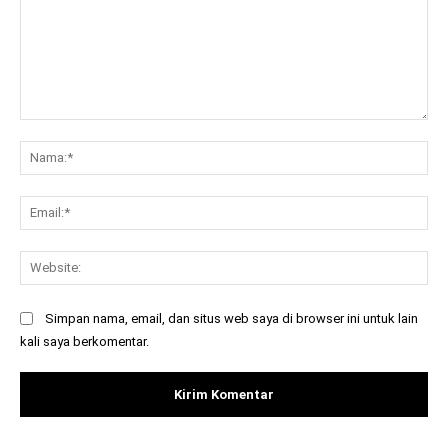
Komentar:
Na
Ema
Web
Simpan nama, email, dan situs web saya di browser ini untuk lain
kali saya berkomentar.