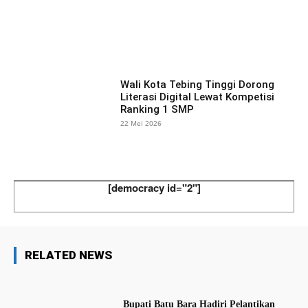
Facebook
X
Pinterest
What
Wali Kota Tebing Tinggi Dorong
Literasi Digital Lewat Kompetisi
Ranking 1 SMP
22 Mei 2026
[democracy id="2"]
RELATED NEWS
Bupati Batu Bara Hadiri Pelantikan