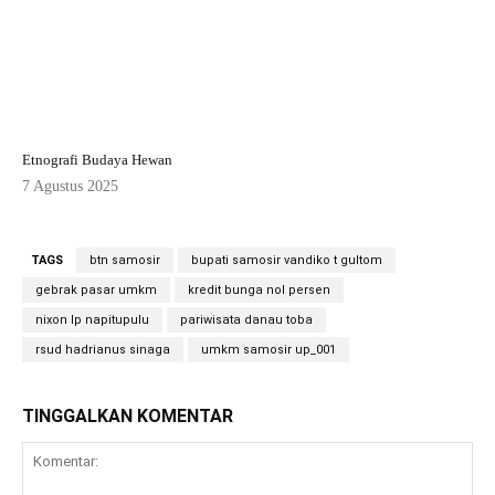
Etnografi Budaya Hewan
7 Agustus 2025
TAGS
btn samosir
bupati samosir vandiko t gultom
gebrak pasar umkm
kredit bunga nol persen
nixon lp napitupulu
pariwisata danau toba
rsud hadrianus sinaga
umkm samosir up_001
TINGGALKAN KOMENTAR