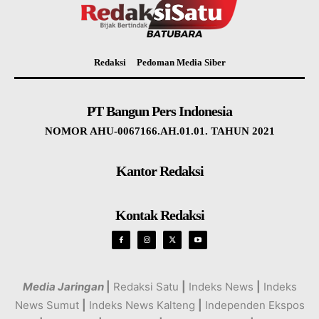
Redaksi
Pedoman Media Siber
PT Bangun Pers Indonesia
NOMOR AHU-0067166.AH.01.01. TAHUN 2021
Kantor Redaksi
Kontak Redaksi
Media Jaringan
|
Redaksi Satu
|
Indeks News
|
Indeks
News Sumut
|
Indeks News Kalteng
|
Independen Ekspos