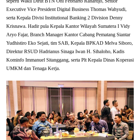
seperti Wakil Dirut BTN Oni Febriarto Rahardjo, Senior
Executive Vice President Digital Business Thomas Wahyudi,
serta Kepala Divisi Institutional Banking 2 Division Denny
Krisnawa. Hadir pula Kepala Kantor Wilayah Sumatera I Vidy
Aryo Fajar, Branch Manager Kantor Cabang Pematang Siantar
Yudhistiro Eko Sejati, tim SAB, Kepala BPKAD Melva Siboro,
Direktur RSUD Hadrianus Sinaga Iwan H. Sihaloho, Kadis
Kominfo Immanuel Sitanggang, serta Plt Kepala Dinas Koperasi
UMKM dan Tenaga Kerja.