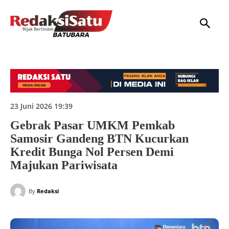
HOME
NASIONAL
INTERNASIONAL
DAERAH
HUKUM
P
23 Juni 2026 19:39
Gebrak Pasar UMKM Pemkab
Samosir Gandeng BTN Kucurkan
Kredit Bunga Nol Persen Demi
Majukan Pariwisata
By
Redaksi