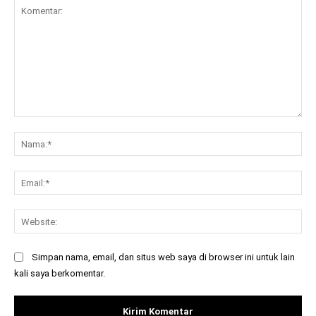
Komentar:
Na
Ema
Web
Simpan nama, email, dan situs web saya di browser ini untuk lain
kali saya berkomentar.