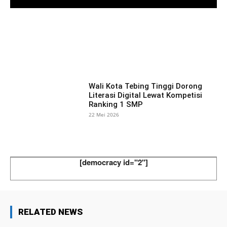
Facebook
X
Pinterest
What
Wali Kota Tebing Tinggi Dorong
Literasi Digital Lewat Kompetisi
Ranking 1 SMP
22 Mei 2026
[democracy id="2"]
RELATED NEWS