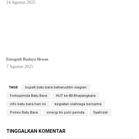
14 Agustus 2025
Etnografi Budaya Hewan
7 Agustus 2025
TAGS
bupati batu bara baharuddin siagian
Forkopimda Batu Bara
HUT ke-80 Bhayangkara
info batu bara hari ini
kegiatan olahraga bersama
Polres Batu Bara
sinergi tni polri pemda
Syafrizal
TINGGALKAN KOMENTAR