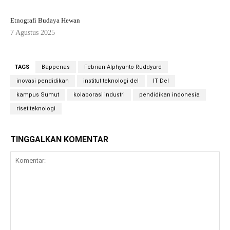
Etnografi Budaya Hewan
7 Agustus 2025
TAGS
Bappenas
Febrian Alphyanto Ruddyard
inovasi pendidikan
institut teknologi del
IT Del
kampus Sumut
kolaborasi industri
pendidikan indonesia
riset teknologi
TINGGALKAN KOMENTAR