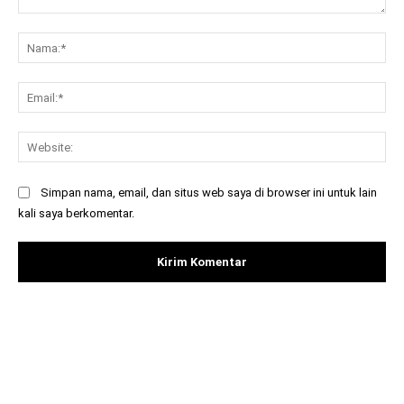
Komentar:
Na
Ema
Web
Simpan nama, email, dan situs web saya di browser ini untuk lain
kali saya berkomentar.
Facebook
X
Pinterest
What