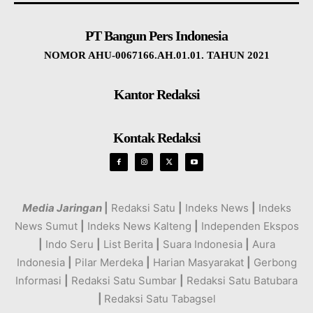
PT Bangun Pers Indonesia
NOMOR AHU-0067166.AH.01.01. TAHUN 2021
Kantor Redaksi
Kontak Redaksi
Media Jaringan
|
Redaksi Satu
|
Indeks News
|
Indeks
News Sumut
|
Indeks News Kalteng
|
Independen Ekspos
|
Indo Seru
|
List Berita
|
Suara Indonesia
|
Aura
Indonesia
|
Pilar Merdeka
|
Harian Masyarakat
|
Gerbong
Informasi
|
Redaksi Satu Sumbar
|
Redaksi Satu Batubara
|
Redaksi Satu Tabagsel