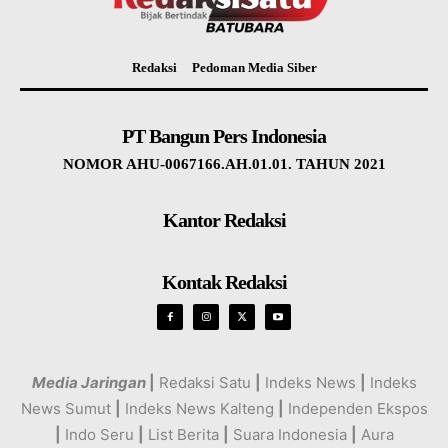
Redaksi
Pedoman Media Siber
PT Bangun Pers Indonesia
NOMOR AHU-0067166.AH.01.01. TAHUN 2021
Kantor Redaksi
Kontak Redaksi
Media Jaringan
|
Redaksi Satu
|
Indeks News
|
Indeks
News Sumut
|
Indeks News Kalteng
|
Independen Ekspos
|
Indo Seru
|
List Berita
|
Suara Indonesia
|
Aura