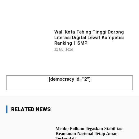
Facebook
X
Pinterest
What
Wali Kota Tebing Tinggi Dorong
Literasi Digital Lewat Kompetisi
Ranking 1 SMP
22 Mei 2026
[democracy id="2"]
RELATED NEWS
Menko Polkam Tegaskan Stabilitas
Keamanan Nasional Tetap Aman
Terkendali