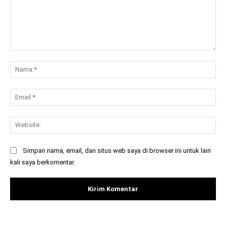
Komentar:
Na
Ema
Web
Simpan nama, email, dan situs web saya di browser ini untuk lain
kali saya berkomentar.