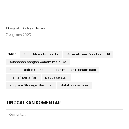
Etnografi Budaya Hewan
7 Agustus 2025
TAGS
Berita Merauke Hari Ini
Kementerian Pertahanan RI
ketahanan pangan wanam merauke
menhan sjafrie sjamsoeddin dan mentan ri tanam padi
menteri pertanian
papua selatan
Program Strategis Nasional
stabilitas nasional
TINGGALKAN KOMENTAR