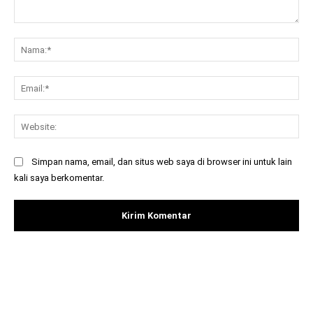
Komentar:
Na
Ema
Web
Simpan nama, email, dan situs web saya di browser ini untuk lain
kali saya berkomentar.
Facebook
X
Pinterest
What