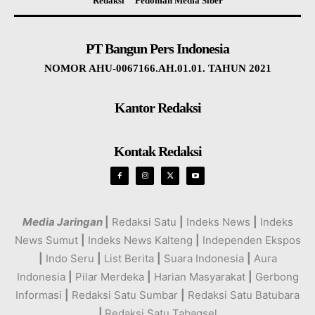
Redaksi
Pedoman Media Siber
PT Bangun Pers Indonesia
NOMOR AHU-0067166.AH.01.01. TAHUN 2021
Kantor Redaksi
Kontak Redaksi
Media Jaringan
|
Redaksi Satu
|
Indeks News
|
Indeks
News Sumut
|
Indeks News Kalteng
|
Independen Ekspos
|
Indo Seru
|
List Berita
|
Suara Indonesia
|
Aura
Indonesia
|
Pilar Merdeka
|
Harian Masyarakat
|
Gerbong
Informasi
|
Redaksi Satu Sumbar
|
Redaksi Satu Batubara
|
Redaksi Satu Tabagsel