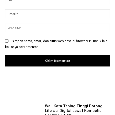
Ema
Web
Simpan nama, email, dan situs web saya di browser ini untuk lain
kali saya berkomentar.
Facebook
X
Pinterest
What
Wali Kota Tebing Tinggi Dorong
Literasi Digital Lewat Kompetisi