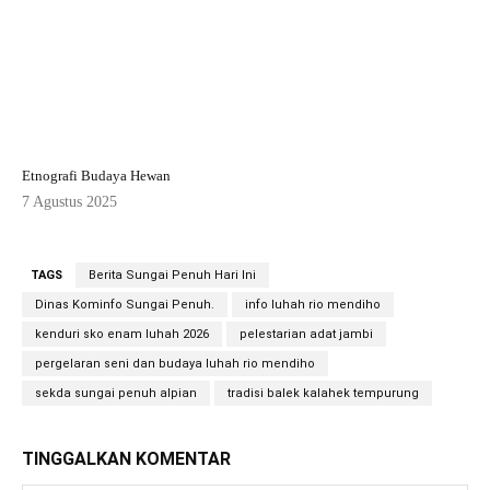
Etnografi Budaya Hewan
7 Agustus 2025
TAGS
Berita Sungai Penuh Hari Ini
Dinas Kominfo Sungai Penuh.
info luhah rio mendiho
kenduri sko enam luhah 2026
pelestarian adat jambi
pergelaran seni dan budaya luhah rio mendiho
sekda sungai penuh alpian
tradisi balek kalahek tempurung
TINGGALKAN KOMENTAR