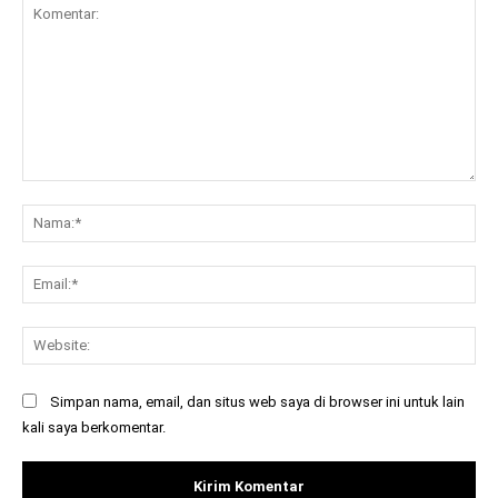
Komentar:
Na
Ema
Web
Simpan nama, email, dan situs web saya di browser ini untuk lain
kali saya berkomentar.