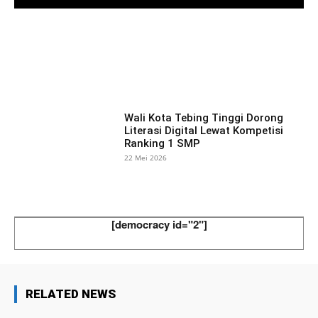
Facebook
X
Pinterest
What
Wali Kota Tebing Tinggi Dorong
Literasi Digital Lewat Kompetisi
Ranking 1 SMP
22 Mei 2026
[democracy id="2"]
RELATED NEWS