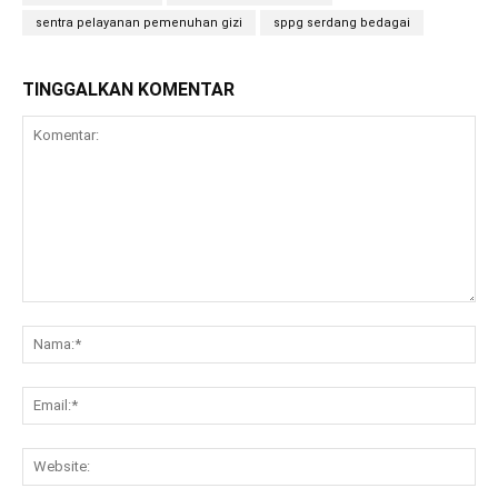
sentra pelayanan pemenuhan gizi
sppg serdang bedagai
TINGGALKAN KOMENTAR
Komentar:
Na
Ema
Web