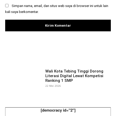
Simpan nama, email, dan situs web saya di browser ini untuk lain
kali saya berkomentar.
Facebook
X
Pinterest
What
Wali Kota Tebing Tinggi Dorong
Literasi Digital Lewat Kompetisi
Ranking 1 SMP
22 Mei 2026
[democracy id="2"]