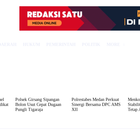
DAERAH
HUKUM
PEMERINTAH
POLITIK
MORE
el
Polsek Girsang Sipangan
Polrestabes Medan Perkuat
Menko
dikat
Bolon Usut Cepat Dugaan
Sinergi Bersama DPC AMS
Stabil
Pungli Tigaraja
XII
Tetap 