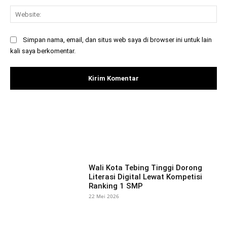
Web
Simpan nama, email, dan situs web saya di browser ini untuk lain
kali saya berkomentar.
Facebook
X
Pinterest
What
Wali Kota Tebing Tinggi Dorong
Literasi Digital Lewat Kompetisi
Ranking 1 SMP
22 Mei 2026