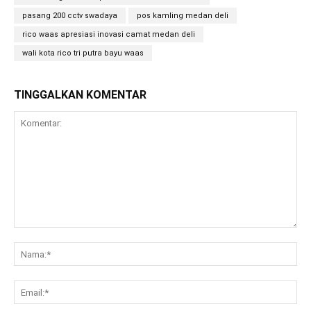
pasang 200 cctv swadaya
pos kamling medan deli
rico waas apresiasi inovasi camat medan deli
wali kota rico tri putra bayu waas
TINGGALKAN KOMENTAR
Komentar:
Na
Ema