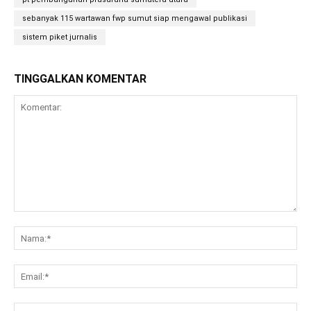
sebanyak 115 wartawan fwp sumut siap mengawal publikasi
sistem piket jurnalis
TINGGALKAN KOMENTAR
Komentar:
Na
Ema
Web