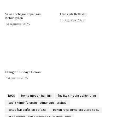
Sawah sebagai Lapangan
Etnografi Reflektif
Kebudayaan
13 Agustus 2025
14 Agustus 2025
Etnografi Budaya Hewan
7 Agustus 2025
TAGS
berita medan hari ini
fasilitas media center prsu
kadis kominfo erwin hotmansah harahap
ketua fwp saifullah defaza
pekan raya sumatera utara ke-50
pt pembangunan prasarana sumatera utara