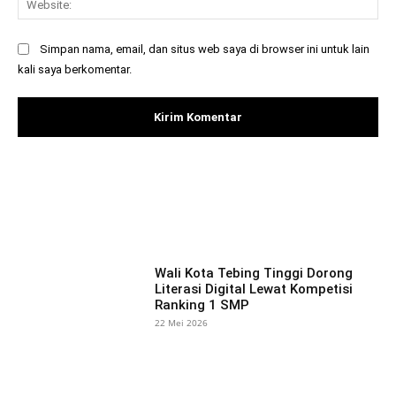
Simpan nama, email, dan situs web saya di browser ini untuk lain
kali saya berkomentar.
Facebook
X
Pinterest
What
Wali Kota Tebing Tinggi Dorong
Literasi Digital Lewat Kompetisi
Ranking 1 SMP
22 Mei 2026