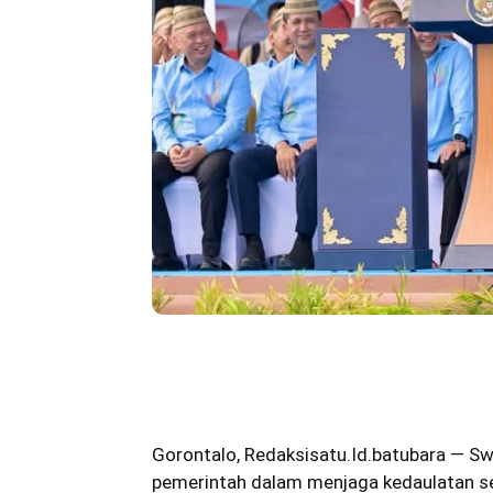
Bagikan
Gorontalo
,
Redaksisatu.Id.batubara
— Swa
pemerintah dalam menjaga kedaulatan s