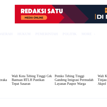
DAERAH
HUKUM
PEMERINTAH
POLITIK
MORE
Wali Kota Tebing Tinggi Cek
Pemko Tebing Tinggi
Wali K
braka
Bantuan RTLH Pastikan
Gandeng Imigrasi Permudah
Tinjau
Tepat Sasaran
Layanan Paspor Warga
Akpol