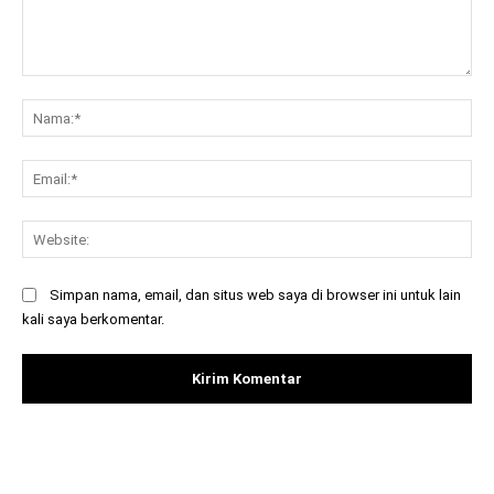
Komentar:
Na
Ema
Web
Simpan nama, email, dan situs web saya di browser ini untuk lain
kali saya berkomentar.
Facebook
X
Pinterest
What