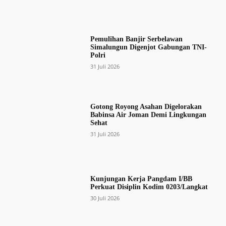
Pemulihan Banjir Serbelawan
Simalungun Digenjot Gabungan TNI-
Polri
31 Juli 2026
Gotong Royong Asahan Digelorakan
Babinsa Air Joman Demi Lingkungan
Sehat
31 Juli 2026
Kunjungan Kerja Pangdam I/BB
Perkuat Disiplin Kodim 0203/Langkat
30 Juli 2026