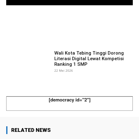
Facebook
X
Pinterest
What
Wali Kota Tebing Tinggi Dorong
Literasi Digital Lewat Kompetisi
Ranking 1 SMP
22 Mei 2026
[democracy id="2"]
RELATED NEWS