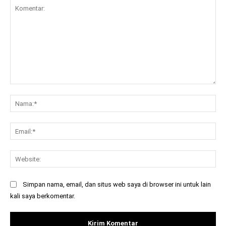
Komentar:
Na
Ema
Web
Simpan nama, email, dan situs web saya di browser ini untuk lain
kali saya berkomentar.