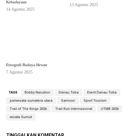
Kebudayaan
13 Agustus 2025
14 Agustus 2025
Etnografi Budaya Hewan
7 Agustus 2025
TAGS
Bobby Nasution
Danau Toba
Event Danau Toba
pariwisata sumatera utara
Samosir
Sport Tourism
Trail of The Kings 2026
Trail Run Internasional
UTMB 2026
wisata Sumut
TINGGALKAN KOMENTAR