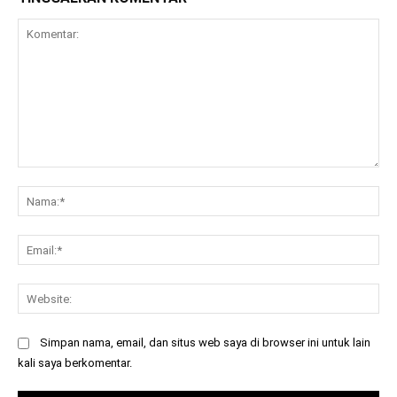
Komentar:
Na
Ema
Web
Simpan nama, email, dan situs web saya di browser ini untuk lain
kali saya berkomentar.