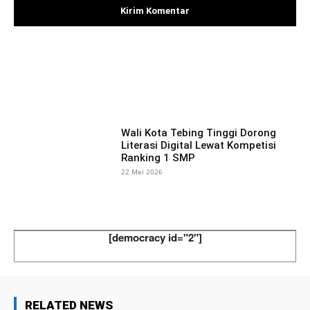
Facebook
X
Pinterest
What
Wali Kota Tebing Tinggi Dorong
Literasi Digital Lewat Kompetisi
Ranking 1 SMP
22 Mei 2026
[democracy id="2"]
RELATED NEWS