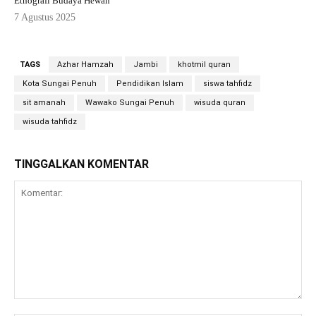
Etnografi Budaya Hewan
7 Agustus 2025
TAGS
Azhar Hamzah
Jambi
khotmil quran
Kota Sungai Penuh
Pendidikan Islam
siswa tahfidz
sit amanah
Wawako Sungai Penuh
wisuda quran
wisuda tahfidz
TINGGALKAN KOMENTAR
Komentar: