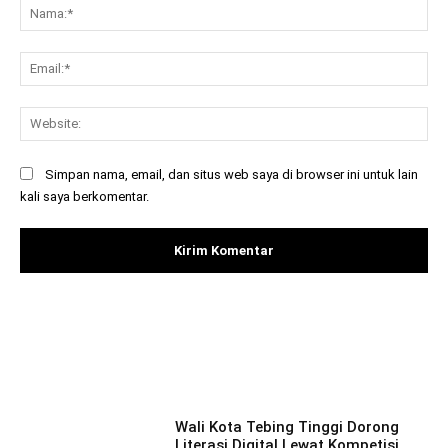
Na
Ema
Web
Simpan nama, email, dan situs web saya di browser ini untuk lain
kali saya berkomentar.
Facebook
X
Pinterest
What
Wali Kota Tebing Tinggi Dorong
Literasi Digital Lewat Kompetisi