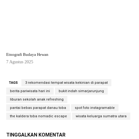
Etnografi Budaya Hewan
7 Agustus 2025
TAGS
3 rekomendasi tempat wisata kekinian di parapat
berita pariwisata hari ini
bukit indah simarjarunjung
liburan sekolah anak refreshing
pantai bebas parapat danau toba
spot foto instagramable
the kaldera toba nomadic escape
wisata keluarga sumatra utara
TINGGALKAN KOMENTAR