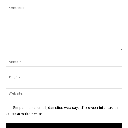
Komentar:
Na
Ema
Web
Simpan nama, email, dan situs web saya di browser ini untuk lain
kali saya berkomentar.