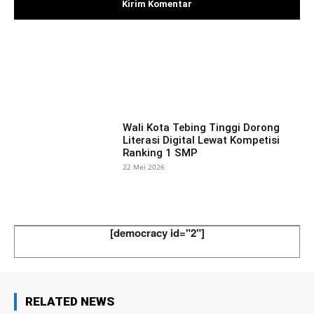
Facebook
X
Pinterest
What
Wali Kota Tebing Tinggi Dorong
Literasi Digital Lewat Kompetisi
Ranking 1 SMP
22 Mei 2026
[democracy id="2"]
RELATED NEWS