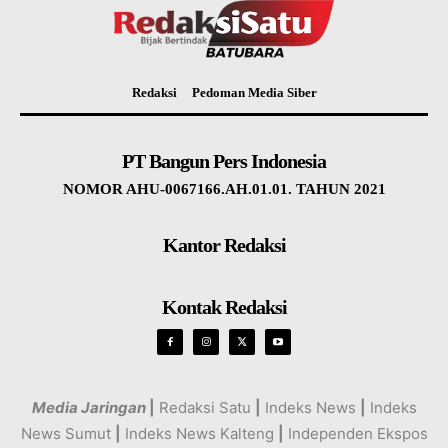
Redaksi
Pedoman Media Siber
PT Bangun Pers Indonesia
NOMOR AHU-0067166.AH.01.01. TAHUN 2021
Kantor Redaksi
Kontak Redaksi
Media Jaringan
|
Redaksi Satu
|
Indeks News
|
Indeks
News Sumut
|
Indeks News Kalteng
|
Independen Ekspos