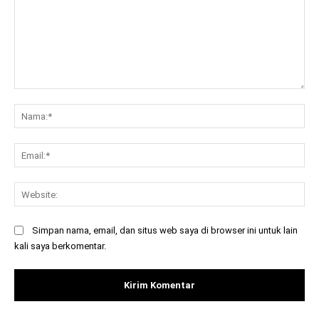
Komentar:
Na
Ema
Web
Simpan nama, email, dan situs web saya di browser ini untuk lain
kali saya berkomentar.