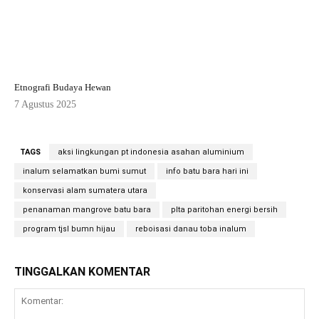
Etnografi Budaya Hewan
7 Agustus 2025
TAGS
aksi lingkungan pt indonesia asahan aluminium
inalum selamatkan bumi sumut
info batu bara hari ini
konservasi alam sumatera utara
penanaman mangrove batu bara
plta paritohan energi bersih
program tjsl bumn hijau
reboisasi danau toba inalum
TINGGALKAN KOMENTAR