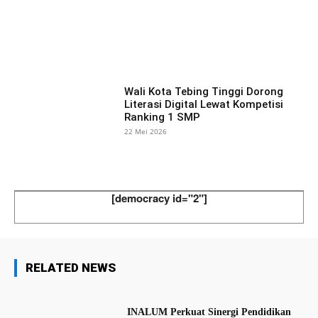
Facebook
X
Pinterest
What
Wali Kota Tebing Tinggi Dorong
Literasi Digital Lewat Kompetisi
Ranking 1 SMP
22 Mei 2026
[democracy id="2"]
RELATED NEWS
INALUM Perkuat Sinergi Pendidikan