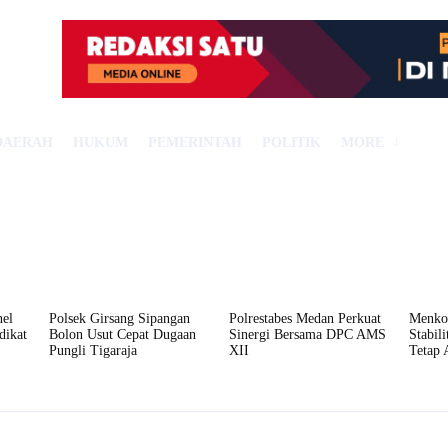
DAERAH
HUKUM
PEMERINTAH
POLITIK
MORE
el
Polsek Girsang Sipangan
Polrestabes Medan Perkuat
Menko
dikat
Bolon Usut Cepat Dugaan
Sinergi Bersama DPC AMS
Stabil
Pungli Tigaraja
XII
Tetap 