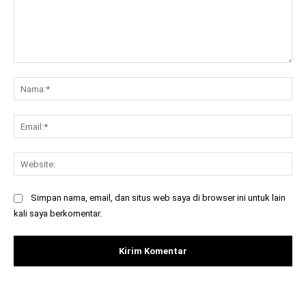
Komentar:
Na
Ema
Web
Simpan nama, email, dan situs web saya di browser ini untuk lain
kali saya berkomentar.