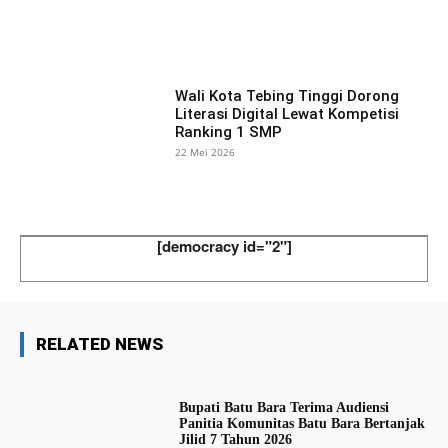
Facebook
X
Pinterest
What
Wali Kota Tebing Tinggi Dorong
Literasi Digital Lewat Kompetisi
Ranking 1 SMP
22 Mei 2026
[democracy id="2"]
RELATED NEWS
Bupati Batu Bara Terima Audiensi
Panitia Komunitas Batu Bara Bertanjak
Jilid 7 Tahun 2026