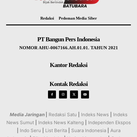
Redaksi
Pedoman Media Siber
PT Bangun Pers Indonesia
NOMOR AHU-0067166.AH.01.01. TAHUN 2021
Kantor Redaksi
Kontak Redaksi
Media Jaringan
|
Redaksi Satu
|
Indeks News
|
Indeks
News Sumut
|
Indeks News Kalteng
|
Independen Ekspos
|
Indo Seru
|
List Berita
|
Suara Indonesia
|
Aura