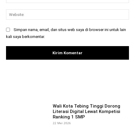
Web
Simpan nama, email, dan situs web saya di browser ini untuk lain
kali saya berkomentar.
Facebook
X
Pinterest
What
Wali Kota Tebing Tinggi Dorong
Literasi Digital Lewat Kompetisi
Ranking 1 SMP
22 Mei 2026