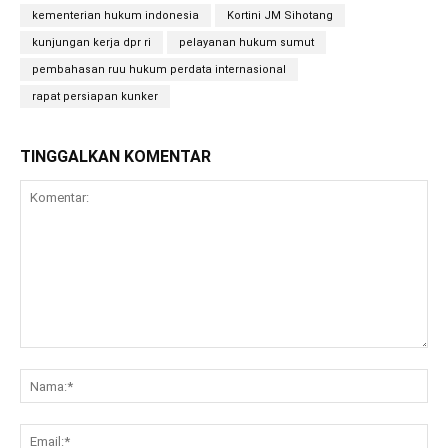
kementerian hukum indonesia
Kortini JM Sihotang
kunjungan kerja dpr ri
pelayanan hukum sumut
pembahasan ruu hukum perdata internasional
rapat persiapan kunker
TINGGALKAN KOMENTAR
Komentar:
Na
Ema