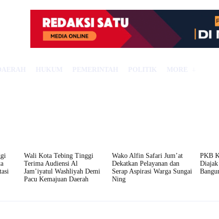
DAERAH
HUKUM
PEMERINTAH
POLITIK
MORE
gi
Wali Kota Tebing Tinggi
Wako Alfin Safari Jum’at
PKB Ko
ta
Terima Audiensi Al
Dekatkan Pelayanan dan
Diajak
asi
Jam’iyatul Washliyah Demi
Serap Aspirasi Warga Sungai
Bangu
Pacu Kemajuan Daerah
Ning