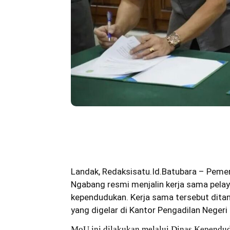
Bagikan
Landak
,
Redaksisatu.Id.Batubara
– Pemer
Ngabang resmi menjalin kerja sama pela
kependudukan. Kerja sama tersebut dit
yang digelar di Kantor Pengadilan Neger
MoU ini dilakukan melalui Dinas Kependud