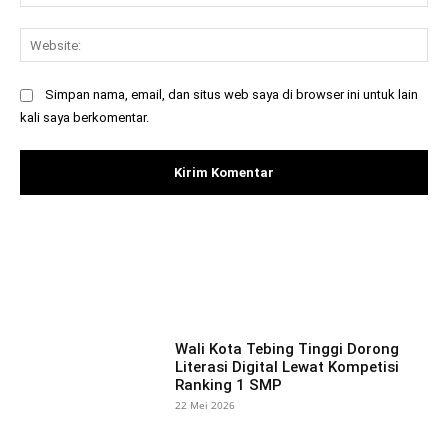
Web
Simpan nama, email, dan situs web saya di browser ini untuk lain
kali saya berkomentar.
Facebook
X
Pinterest
What
Wali Kota Tebing Tinggi Dorong
Literasi Digital Lewat Kompetisi
Ranking 1 SMP
22 Mei 2026