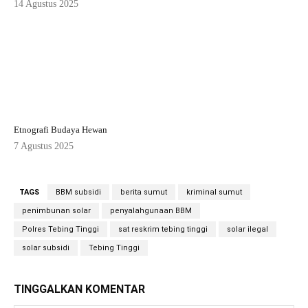
14 Agustus 2025
Etnografi Budaya Hewan
7 Agustus 2025
TAGS
BBM subsidi
berita sumut
kriminal sumut
penimbunan solar
penyalahgunaan BBM
Polres Tebing Tinggi
sat reskrim tebing tinggi
solar ilegal
solar subsidi
Tebing Tinggi
TINGGALKAN KOMENTAR