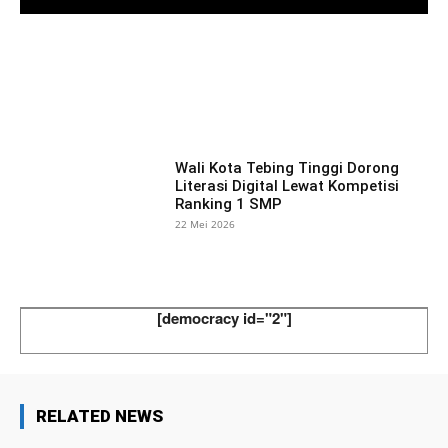
Facebook
X
Pinterest
What
Wali Kota Tebing Tinggi Dorong
Literasi Digital Lewat Kompetisi
Ranking 1 SMP
22 Mei 2026
[democracy id="2"]
RELATED NEWS