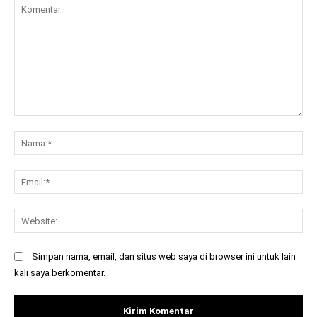
Komentar:
Na
Ema
Web
Simpan nama, email, dan situs web saya di browser ini untuk lain
kali saya berkomentar.