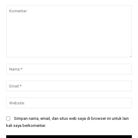
Komentar:
Na
Ema
Web
Simpan nama, email, dan situs web saya di browser ini untuk lain
kali saya berkomentar.