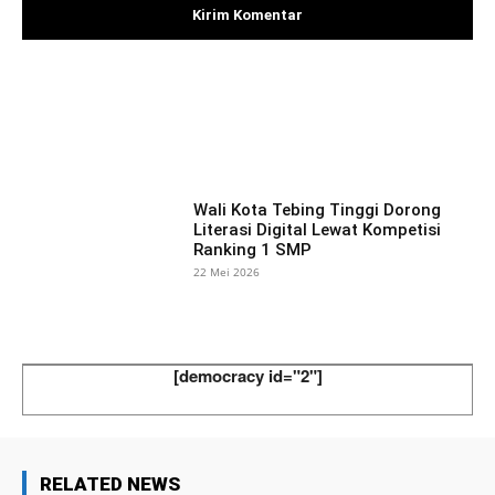
Facebook
X
Pinterest
What
Wali Kota Tebing Tinggi Dorong
Literasi Digital Lewat Kompetisi
Ranking 1 SMP
22 Mei 2026
[democracy id="2"]
RELATED NEWS