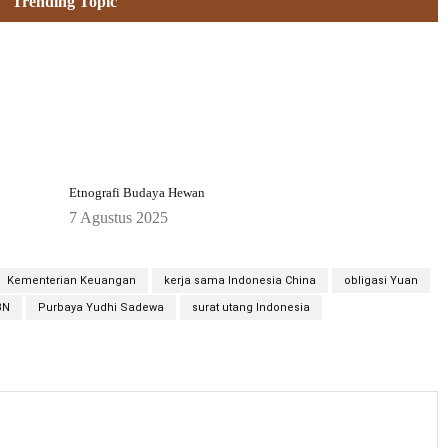
Trending Topic
Etnografi Budaya Hewan
7 Agustus 2025
Kementerian Keuangan
kerja sama Indonesia China
obligasi Yuan
BN
Purbaya Yudhi Sadewa
surat utang Indonesia