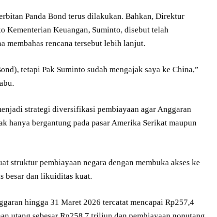
rbitan Panda Bond terus dilakukan. Bahkan, Direktur
ko Kementerian Keuangan, Suminto, disebut telah
 membahas rencana tersebut lebih lanjut.
ond), tetapi Pak Suminto sudah mengajak saya ke China,”
abu.
njadi strategi diversifikasi pembiayaan agar Anggaran
ak hanya bergantung pada pasar Amerika Serikat maupun
uat struktur pembiayaan negara dengan membuka akses ke
 besar dan likuiditas kuat.
nggaran hingga 31 Maret 2026 tercatat mencapai Rp257,4
ayaan utang sebesar Rp258,7 triliun dan pembiayaan nonutang