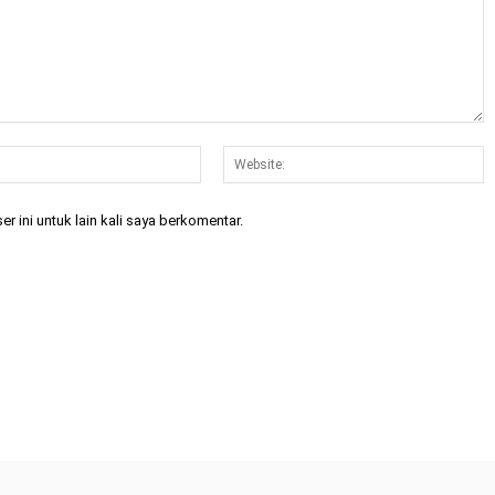
Email:*
W
 ini untuk lain kali saya berkomentar.
X
Pinterest
WhatsApp