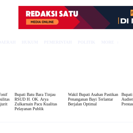
DAERAH
HUKUM
PEMERINTAH
POLITIK
MORE
onif
Bupati Batu Bara Tinjau
Wakil Bupati Asahan Pastikan
Bupati
ilitas
RSUD H. OK. Arya
Penanganan Bayi Terlantar
Audie
jurit
Zulkarnain Pacu Kualitas
Berjalan Optimal
Presta
Pelayanan Publik