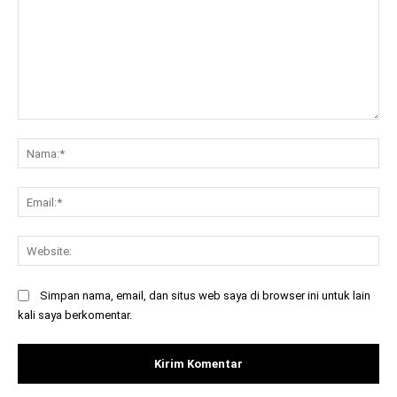
Komentar:
Na
Ema
Web
Simpan nama, email, dan situs web saya di browser ini untuk lain
kali saya berkomentar.