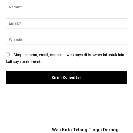
Na
Ema
Web
Simpan nama, email, dan situs web saya di browser ini untuk lain
kali saya berkomentar.
Facebook
X
Pinterest
What
Wali Kota Tebing Tinggi Dorong