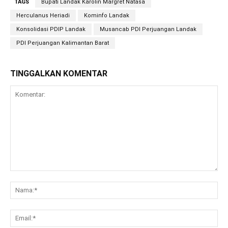
TAGS
Bupati Landak Karolin Margret Natasa
Herculanus Heriadi
Kominfo Landak
Konsolidasi PDIP Landak
Musancab PDI Perjuangan Landak
PDI Perjuangan Kalimantan Barat
TINGGALKAN KOMENTAR
Komentar:
Na
Ema