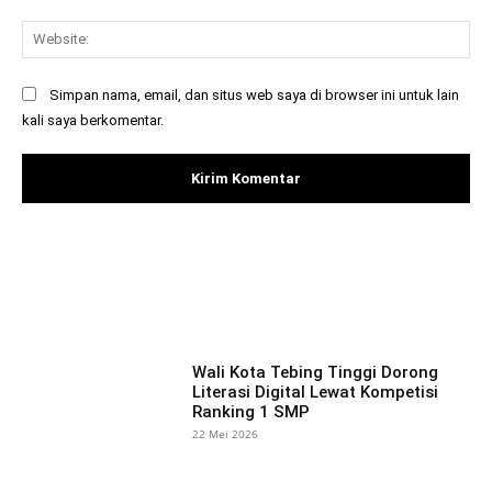
Web
Simpan nama, email, dan situs web saya di browser ini untuk lain
kali saya berkomentar.
Facebook
X
Pinterest
What
Wali Kota Tebing Tinggi Dorong
Literasi Digital Lewat Kompetisi
Ranking 1 SMP
22 Mei 2026