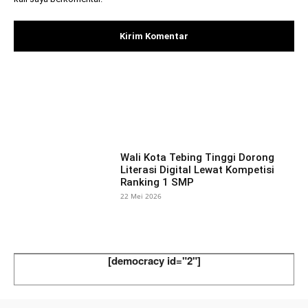
Facebook
X
Pinterest
What
Wali Kota Tebing Tinggi Dorong
Literasi Digital Lewat Kompetisi
Ranking 1 SMP
22 Mei 2026
[democracy id="2"]