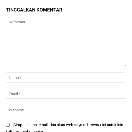
TINGGALKAN KOMENTAR
Komentar:
Na
Ema
Web
Simpan nama, email, dan situs web saya di browser ini untuk lain
kali saya berkomentar.