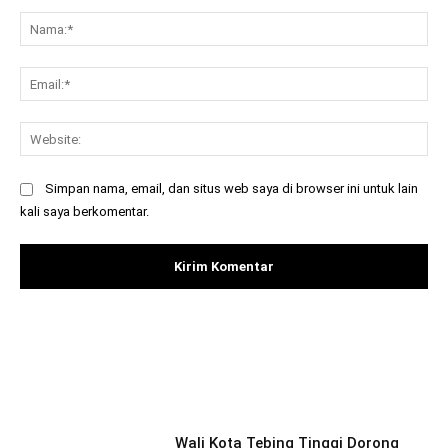
Komentar:
Na
Ema
Web
Simpan nama, email, dan situs web saya di browser ini untuk lain
kali saya berkomentar.
Facebook
X
Pinterest
What
Wali Kota Tebing Tinggi Dorong