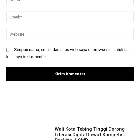
Ema
Web
Simpan nama, email, dan situs web saya di browser ini untuk lain
kali saya berkomentar.
Facebook
X
Pinterest
What
Wali Kota Tebing Tinggi Dorong
Literasi Digital Lewat Kompetisi