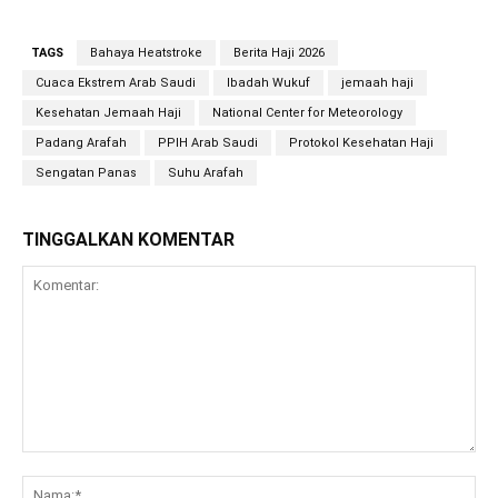
TAGS
Bahaya Heatstroke
Berita Haji 2026
Cuaca Ekstrem Arab Saudi
Ibadah Wukuf
jemaah haji
Kesehatan Jemaah Haji
National Center for Meteorology
Padang Arafah
PPIH Arab Saudi
Protokol Kesehatan Haji
Sengatan Panas
Suhu Arafah
TINGGALKAN KOMENTAR
Komentar:
Na