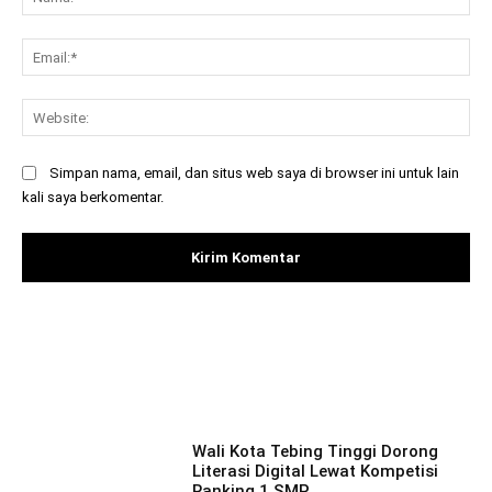
Ema
Web
Simpan nama, email, dan situs web saya di browser ini untuk lain
kali saya berkomentar.
Facebook
X
Pinterest
What
Wali Kota Tebing Tinggi Dorong
Literasi Digital Lewat Kompetisi
Ranking 1 SMP