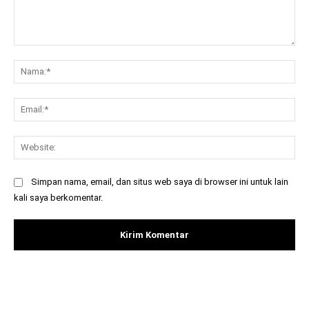
Komentar:
Na
Ema
Web
Simpan nama, email, dan situs web saya di browser ini untuk lain
kali saya berkomentar.
Facebook
X
Pinterest
What