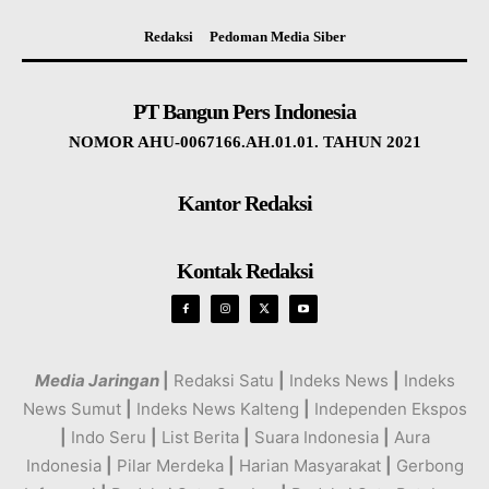
Redaksi
Pedoman Media Siber
PT Bangun Pers Indonesia
NOMOR AHU-0067166.AH.01.01. TAHUN 2021
Kantor Redaksi
Kontak Redaksi
Media Jaringan
|
Redaksi Satu
|
Indeks News
|
Indeks
News Sumut
|
Indeks News Kalteng
|
Independen Ekspos
|
Indo Seru
|
List Berita
|
Suara Indonesia
|
Aura
Indonesia
|
Pilar Merdeka
|
Harian Masyarakat
|
Gerbong