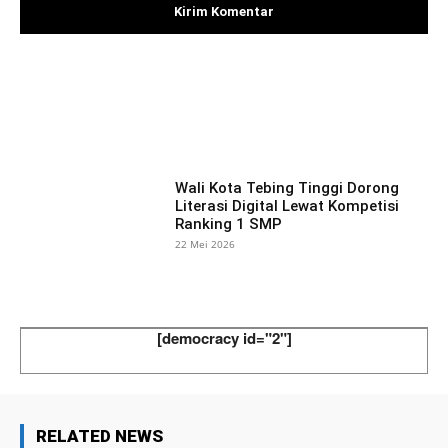
Facebook
X
Pinterest
What
Wali Kota Tebing Tinggi Dorong
Literasi Digital Lewat Kompetisi
Ranking 1 SMP
22 Mei 2026
[democracy id="2"]
RELATED NEWS