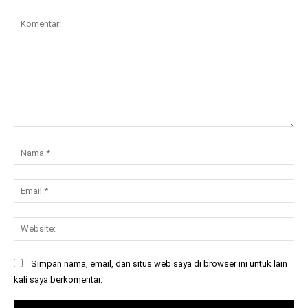
Komentar:
Na
Ema
Web
Simpan nama, email, dan situs web saya di browser ini untuk lain
kali saya berkomentar.