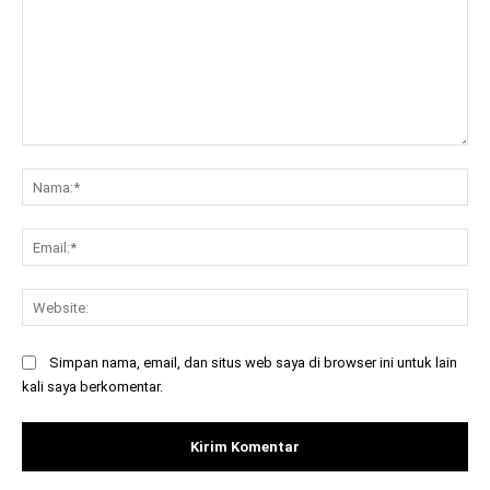
Komentar:
Na
Ema
Web
Simpan nama, email, dan situs web saya di browser ini untuk lain
kali saya berkomentar.