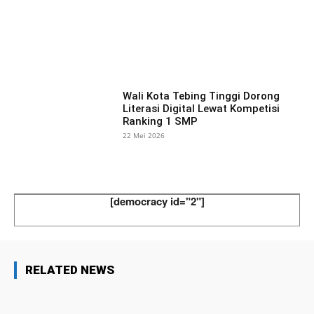
Facebook
X
Pinterest
What
Wali Kota Tebing Tinggi Dorong
Literasi Digital Lewat Kompetisi
Ranking 1 SMP
22 Mei 2026
[democracy id="2"]
RELATED NEWS