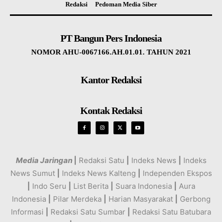
Redaksi
Pedoman Media Siber
PT Bangun Pers Indonesia
NOMOR AHU-0067166.AH.01.01. TAHUN 2021
Kantor Redaksi
Kontak Redaksi
Media Jaringan
|
Redaksi Satu
|
Indeks News
|
Indeks
News Sumut
|
Indeks News Kalteng
|
Independen Ekspos
|
Indo Seru
|
List Berita
|
Suara Indonesia
|
Aura
Indonesia
|
Pilar Merdeka
|
Harian Masyarakat
|
Gerbong
Informasi
|
Redaksi Satu Sumbar
|
Redaksi Satu Batubara