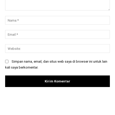
Komentar:
Na
Ema
Web
Simpan nama, email, dan situs web saya di browser ini untuk lain
kali saya berkomentar.
Facebook
X
Pinterest
What