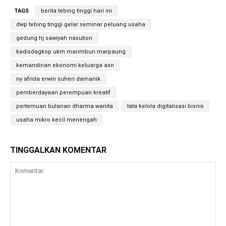
TAGS
berita tebing tinggi hari ini
dwp tebing tinggi gelar seminar peluang usaha
gedung hj sawiyah nasution
kadisdagkop ukm marimbun marpaung
kemandirian ekonomi keluarga asn
ny afrida erwin suheri damanik
pemberdayaan perempuan kreatif
pertemuan bulanan dharma wanita
tata kelola digitalisasi bisnis
usaha mikro kecil menengah
TINGGALKAN KOMENTAR