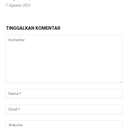
7 Agustus 2025
TINGGALKAN KOMENTAR
Komentar:
Na
Ema
Web