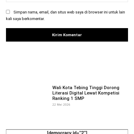
Simpan nama, email, dan situs web saya di browser ini untuk lain
kali saya berkomentar.
Facebook
X
Pinterest
What
Wali Kota Tebing Tinggi Dorong
Literasi Digital Lewat Kompetisi
Ranking 1 SMP
22 Mei 2026
[democracy id="2"]